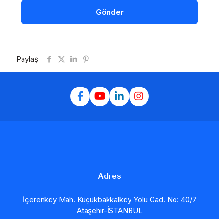
Paylaş
Adres
İçerenköy Mah. Küçükbakkalköy Yolu Cad. No: 40/7
Ataşehir-İSTANBUL