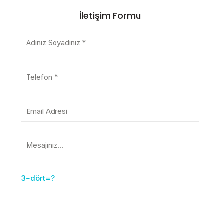
İletişim Formu
3+dört=?