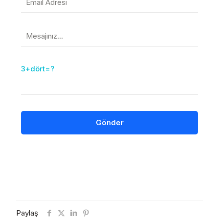
3+dört=?
Paylaş