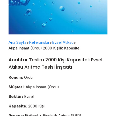
Ana Sayfa
Referanslar
Evsel Atıksu
>
>
>
Akpa İnşaat (Ordu) 2000 Kişilik Kapasite
Anahtar Teslim 2000 Kişi Kapasiteli Evsel
Atıksu Arıtma Tesisi İnşaatı
Konum:
Ordu
Müşteri:
Akpa İnşaat (Ordu)
Sektör:
Evsel
Kapasite:
2000 Kişi
Proses:
Fiziksel + Biyolojik Arıtma (SBR)