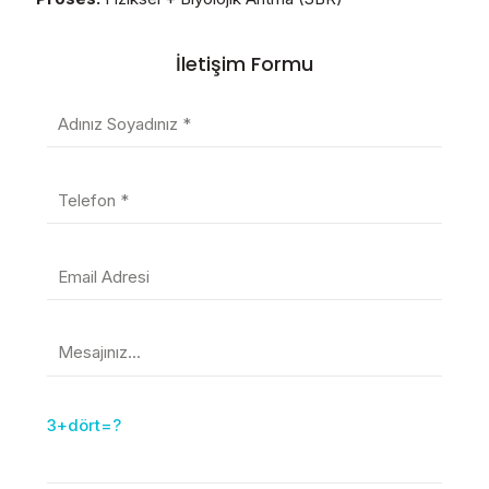
İletişim Formu
3+dört=?