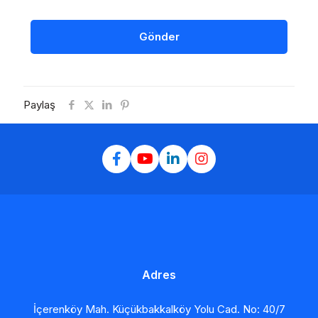
Paylaş
Adres
İçerenköy Mah. Küçükbakkalköy Yolu Cad. No: 40/7